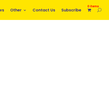
0 items
ws
Other
Contact Us
Subscribe