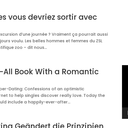
es vous devriez sortir avec
excursion d’une journée ? Vraiment ça pourrait aussi
ours voulu. Les belles hommes et femmes du ZSL
fique zoo – dit nous...
Vi
l-All Book With a Romantic
Pl
Cyber-Dating: Confessions of an optimistic
ernet to help singles discover really love. Today the
d include a happily-ever-after...
ting Geändert die Prinzipien