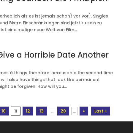
rheblich als es ist jemals schon} vor|vor}. Singles
und Bistro Einschränkungen sind jetzt zu sein zu
ist eine mutige neue Welt von Film...
ive a Horrible Date Another
 times â things therefore inexcusable the second time
u will also have things that look like permanent
ght be forgiven. How will you...
10
11
12
13
...
20
...
»
Last »