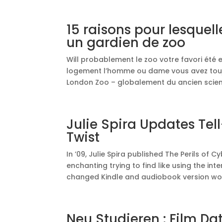
15 raisons pour lesquell
un gardien de zoo
Will probablement le zoo votre favori été 
logement l’homme ou dame vous avez touj
London Zoo – globalement du ancien scienti
Julie Spira Updates Tel
Twist
In ’09, Julie Spira published The Perils of 
enchanting trying to find like using the int
changed Kindle and audiobook version woul
Neu Studieren : Film Da