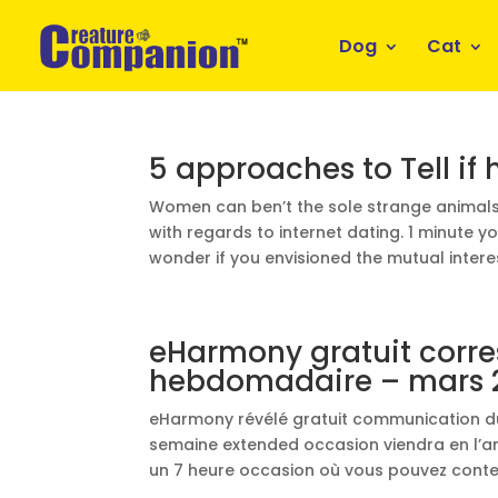
Dog
Cat
5 approaches to Tell if h
Women can ben’t the sole strange animals a
with regards to internet dating. 1 minute yo
wonder if you envisioned the mutual interes
eHarmony gratuit cor
hebdomadaire – mars 
eHarmony révélé gratuit communication du 
semaine extended occasion viendra en l’a
un 7 heure occasion où vous pouvez content