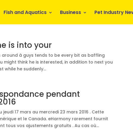
Fish and Aquatics
Business
Pet Industry Ne
e is into your
round â guys tends to be every bit as baffling
u might think he is interested, in addition to next you
t while he suddenly...
respondance pendant
2016
jeudi 17 mars au mercredi 23 mars 2016 . Cette
mérique et le Canada. eHarmony rarement fournit
 tous vos ajustements gratuits . Au cas où...