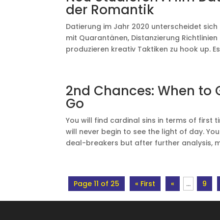
der Romantik
Datierung im Jahr 2020 unterscheidet sich e
mit Quarantänen, Distanzierung Richtlinien 
produzieren kreativ Taktiken zu hook up. Es 
2nd Chances: When to G
Go
You will find cardinal sins in terms of first
will never begin to see the light of day. Yo
deal-breakers but after further analysis, mi
Page 11 of 25
« First
«
...
9