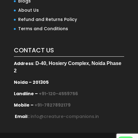
Blogs
About Us
Refund and Returns Policy
Terms and Conditions
CONTACT US
Address
:
D-40, Hosiery Complex, Noida Phase
2
Noida – 201305
Landline –
+91-120-4559756
Mobile –
+91-7827892179
Email
:
info@creature-companions.in