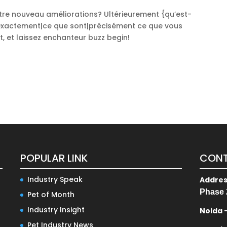
otre nouveau améliorations? Ultérieurement {qu’est-
exactement|ce que sont|précisément ce que vous
, et laissez enchanteur buzz begin!
POPULAR LINK
CONT
Industry Speak
Addre
Phase 
Pet of Month
Industry Insight
Noida 
Pet Industry News