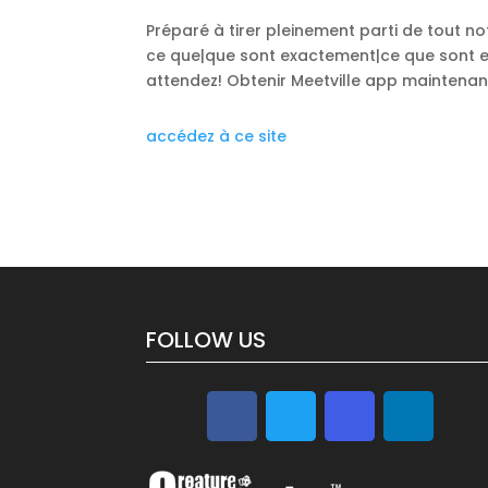
Préparé à tirer pleinement parti de tout n
ce que|que sont exactement|ce que sont 
attendez! Obtenir
Meetville app
maintenant
accédez à ce site
FOLLOW US