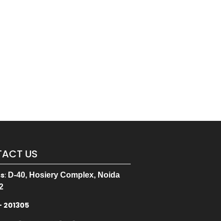
ACT US
ss
:
D-40, Hosiery Complex, Noida
2
– 201305