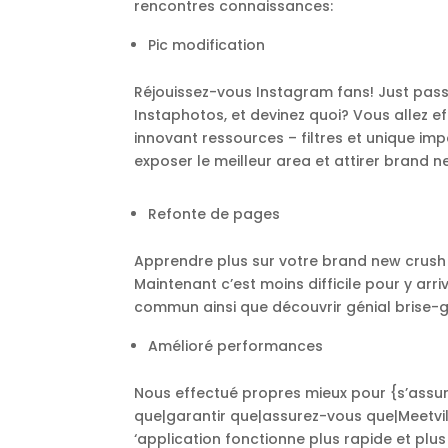
rencontres connaissances:
Pic modification
Réjouissez-vous Instagram fans! Just pas
Instaphotos, et devinez quoi? Vous allez 
innovant ressources – filtres et unique i
exposer le meilleur area et attirer brand 
Refonte de pages
Apprendre plus sur votre brand new crush
Maintenant c’est moins difficile pour y arr
commun ainsi que découvrir génial brise-g
Amélioré performances
Nous effectué propres mieux pour {s’assur
que|garantir que|assurez-vous que|
Meetvi
‘application fonctionne plus rapide et plus