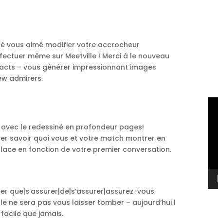
sé vous aimé modifier votre accrocheur
effectuer même sur
Meetville
! Merci à le nouveau
mpacts – vous générer impressionnant images
new admirers.
Vi
Pl
 avec le redessiné en profondeur pages!
iver savoir quoi vous et votre match montrer en
lace en fonction de votre premier conversation.
er que|s’assurer|de|s’assurer|assurez-vous
lle
ne sera pas vous laisser tomber – aujourd’hui l
 facile que jamais.