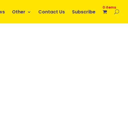
0 items
ws
Other
Contact Us
Subscribe