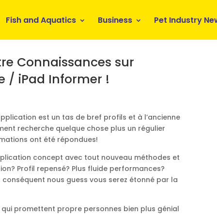
Fish and Aquatics
Business
Pet Industry Ne
tre Connaissances sur
 / iPad Informer !
ication est un tas de bref profils et à l’ancienne
ent recherche quelque chose plus un régulier
amations ont été répondues!
application concept avec tout nouveau méthodes et
ion? Profil repensé? Plus fluide performances?
 conséquent nous guess vous serez étonné par la
s qui promettent propre personnes bien plus génial